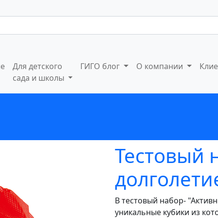
ые
Для детского
ГИГО блог
О компании
Кли
сада и школы
Тестовый 
долголети
В тестовый набор- "Активн
уникальные кубики из кот