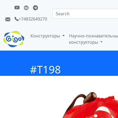
+74832649270
Конструкторы
Научно-познавательн
конструкторы
#T198