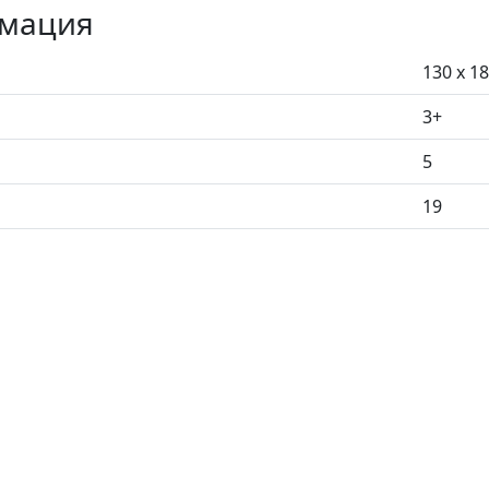
рмация
130 x 1
3+
5
19