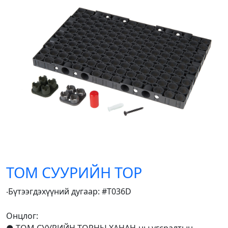
ТОМ СУУРИЙН ТОР
‧Бүтээгдэхүүний дугаар: #T036D
Онцлог:
● ТОМ СУУРИЙН ТОРНЫ ХАНАН-ны угсралтын