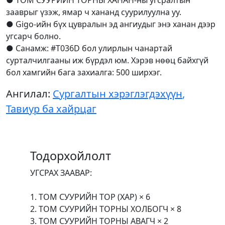
зааврыг үзэж, ямар ч хананд суурилуулна уу.
● Gigo-ийн бүх цувралын эд ангиудыг энэ ханан дээр
угсарч болно.
● Санамж: #T036D бол улирлын чанартай
сурталчилгааны иж бүрдэл юм. Хэрэв нөөц байхгүй
бол хамгийн бага захиалга: 500 ширхэг.
Ангилал:
Сургалтын хэрэглэгдэхүүн
,
Тавиур ба хайрцаг
Тодорхойлолт
УГСРАХ ЗААВАР:
1. ТОМ СУУРИЙН ТОР (ХАР) × 6
2. ТОМ СУУРИЙН ТОРНЫ ХОЛБОГЧ × 8
3. ТОМ СУУРИЙН ТОРНЫ АВАГЧ × 2