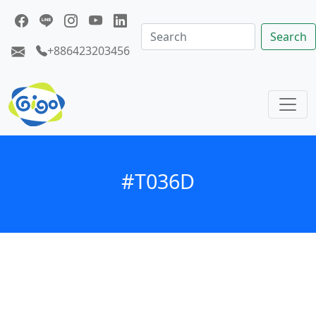
Search
+886423203456
#T036D