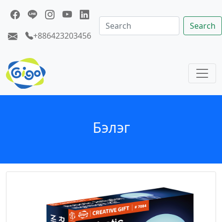
Search
+886423203456
Бэлэг