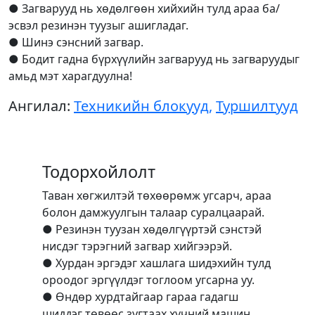
● Загварууд нь хөдөлгөөн хийхийн тулд араа ба/
эсвэл резинэн туузыг ашигладаг.
● Шинэ сэнсний загвар.
● Бодит гадна бүрхүүлийн загварууд нь загваруудыг
амьд мэт харагдуулна!
Ангилал:
Техникийн блокууд
,
Туршилтууд
Тодорхойлолт
Таван хөгжилтэй төхөөрөмж угсарч, араа
болон дамжуулгын талаар суралцаарай.
● Резинэн туузан хөдөлгүүртэй сэнстэй
нисдэг тэрэгний загвар хийгээрэй.
● Хурдан эргэдэг хашлага шидэхийн тулд
ороодог эргүүлдэг тоглоом угсарна уу.
● Өндөр хурдтайгаар гараа гадагш
шиддэг төвөөс зугтаах хүчний машин