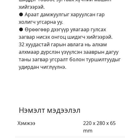
хийгээрэй.
● Араат дамжуулгыг харуулсан гар
холигч угсарна уу.
● Өрөөгөөр дээгүүр уяагаар гулсах
загвар нисэх онгоц шидэгч хийгээрэй.
32 хуудастай гарын авлага нь алхам
алхмаар дүрслэн үзүүлсэн зааврын дагуу
таны загвар угсралт болон туршилтуудыг
удирдан чиглүүлнэ.
Нэмэлт мэдээлэл
Хэмжээ
220 x 280 x 65
mm