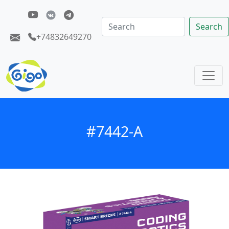
Search
+74832649270
#7442-A