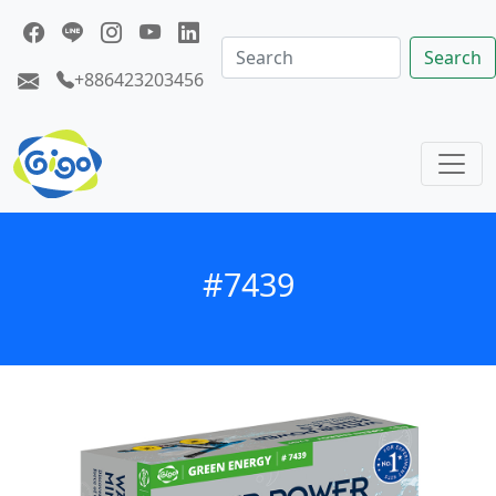
Search
+886423203456
#7439