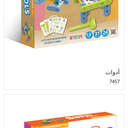
أدوات
7457