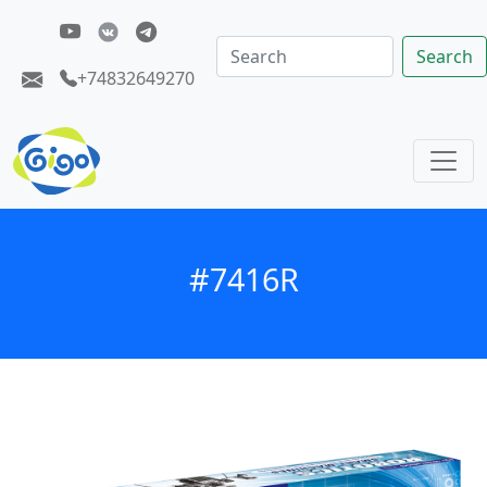
Search
+74832649270
#7416R