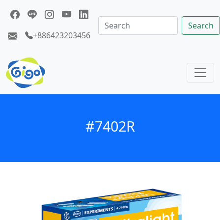
Search
+886423203456
#7402R