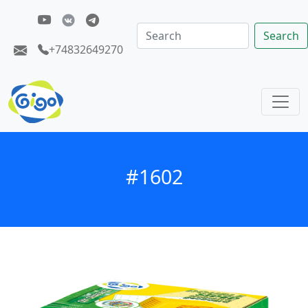
Search
+74832649270
#1602