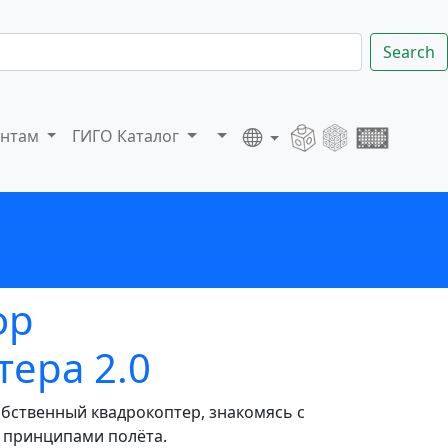
Search
ентам
ГИГО Каталог
ор
тера 2.0
обственный квадрокоптер, знакомясь с
 принципами полёта.