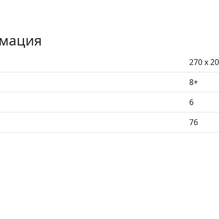
рмация
270 x 2
8+
6
76