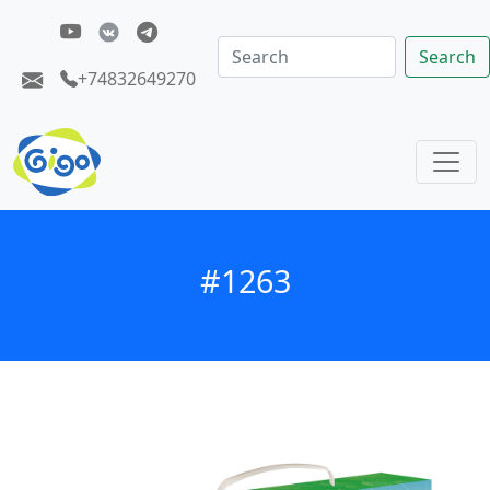
Search
+74832649270
#1263