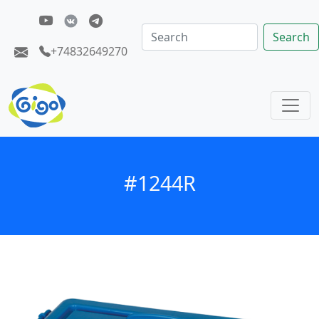
Search
+74832649270
#1244R