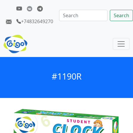
Search
+74832649270
#1190R