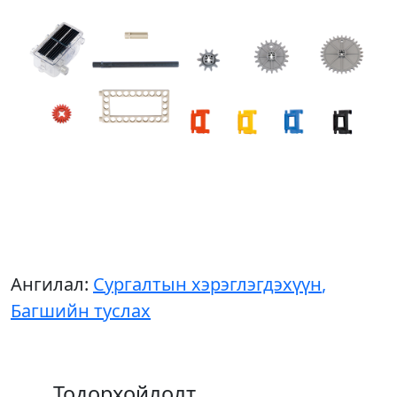
Ангилал:
Сургалтын хэрэглэгдэхүүн
,
Багшийн туслах
Тодорхойлолт