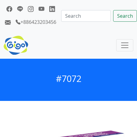
Search
+886423203456
#7072