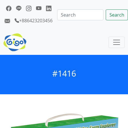
Search
+886423203456
#1416