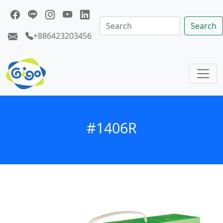
Search
+886423203456
#1406R