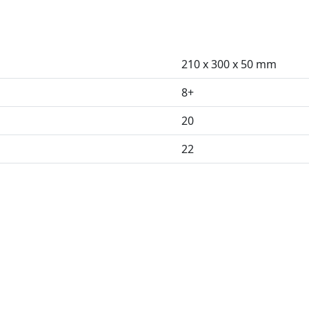
210 x 300 x 50 mm
8+
20
22