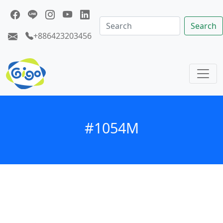
Search
+886423203456
#1054M