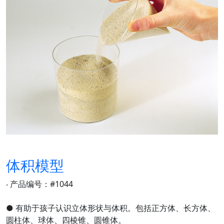
体积模型
‧ 产品编号：#1044
● 有助于孩子认识立体形状与体积。包括正方体、长方体、
圆柱体、球体、四棱锥、圆锥体。