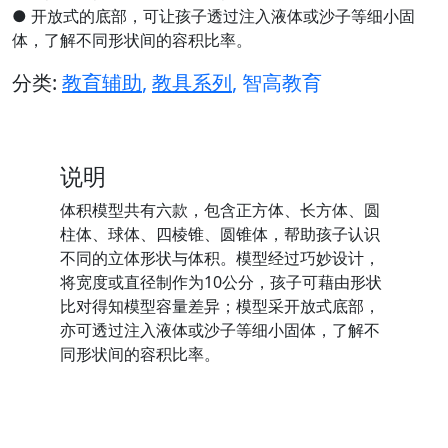
● 开放式的底部，可让孩子透过注入液体或沙子等细小固
体，了解不同形状间的容积比率。
分类:
教育辅助
,
教具系列
, 智高教育
说明
体积模型共有六款，包含正方体、长方体、圆
柱体、球体、四棱锥、圆锥体，帮助孩子认识
不同的立体形状与体积。模型经过巧妙设计，
将宽度或直径制作为10公分，孩子可藉由形状
比对得知模型容量差异；模型采开放式底部，
亦可透过注入液体或沙子等细小固体，了解不
同形状间的容积比率。