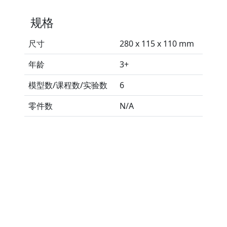
规格
尺寸
280 x 115 x 110 mm
年龄
3+
模型数/课程数/实验数
6
零件数
N/A