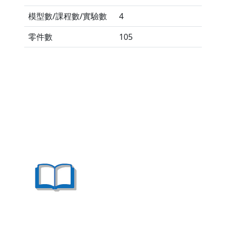
模型數/課程數/實驗數
4
零件數
105