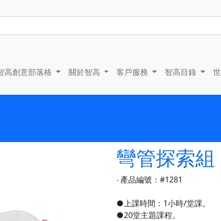
智高創意部落格
關於智高
客戶服務
智高目錄
彎管探索組
‧ 產品編號：#1281
●上課時間：1小時/堂課。
●20堂主題課程。