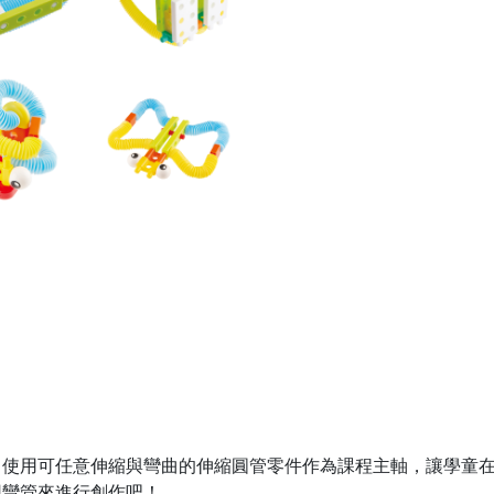
，使用可任意伸縮與彎曲的伸縮圓管零件作為課程主軸，讓學童
用彎管來進行創作吧！