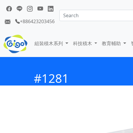
+886423203456
組裝積木系列
科技積木
教育輔助
#1281