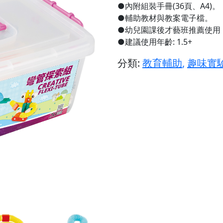
●內附組裝手冊(36頁、A4)。
●輔助教材與教案電子檔。
●幼兒園課後才藝班推薦使用
●建議使用年齡: 1.5+
分類:
教育輔助
,
趣味實