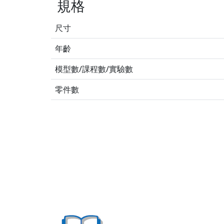
規格
尺寸
年齡
模型數/課程數/實驗數
零件數