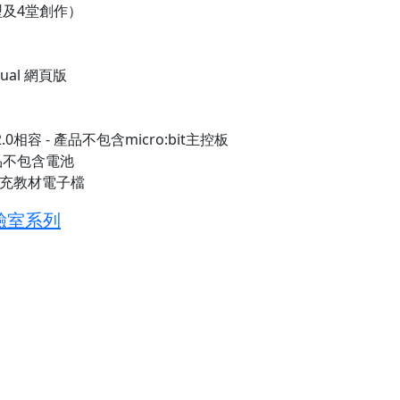
型及4堂創作）
ual 網頁版
v2.0相容 - 產品不包含micro:bit主控板
 產品不包含電池
補充教材電子檔
驗室系列