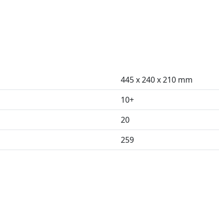
445 x 240 x 210 mm
10+
20
259