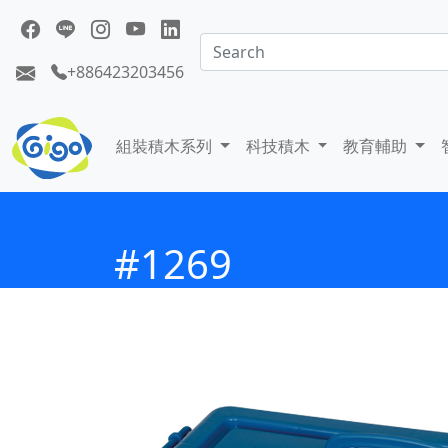
+886423203456
組裝積木系列
科技積木
教育輔助
#1269