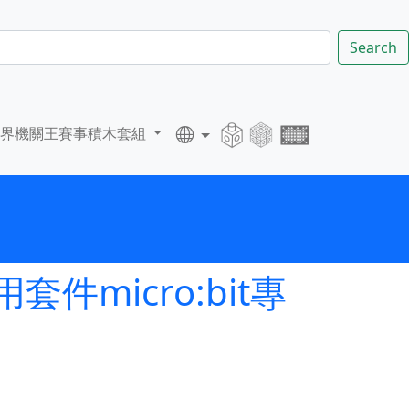
Search
世界機關王賽事積木套組
件micro:bit專