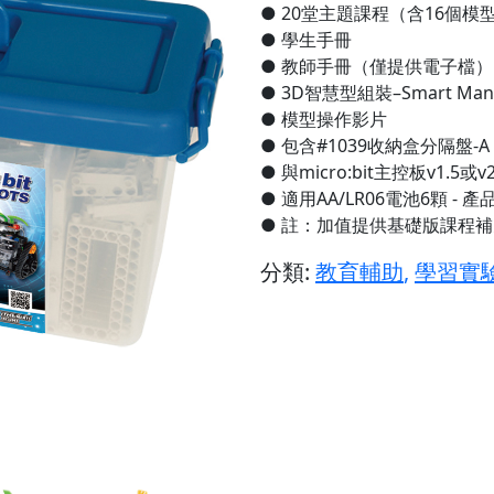
● 20堂主題課程（含16個模
● 學生手冊
● 教師手冊（僅提供電子檔）
● 3D智慧型組裝–Smart Man
● 模型操作影片
● 包含#1039收納盒分隔盤-A
● 與micro:bit主控板v1.5或
● 適用AA/LR06電池6顆 -
● 註：加值提供基礎版課程
分類:
教育輔助
,
學習實