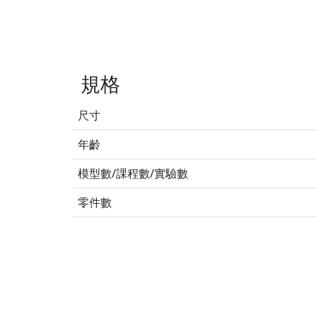
規格
尺寸
年齡
模型數/課程數/實驗數
零件數