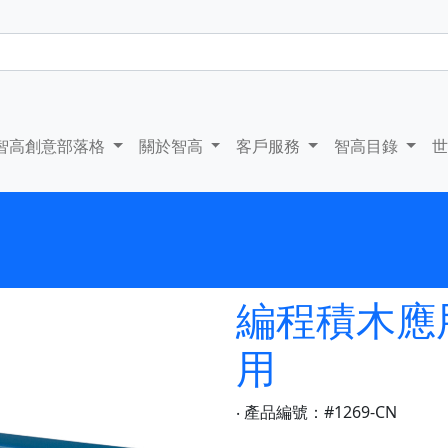
智高創意部落格
關於智高
客戶服務
智高目錄
編程積木應用套
用
‧ 產品編號：#1269-CN