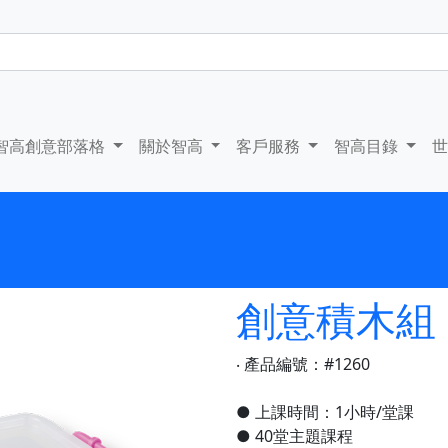
智高創意部落格
關於智高
客戶服務
智高目錄
創意積木組
‧ 產品編號：#1260
● 上課時間：1小時/堂課
● 40堂主題課程