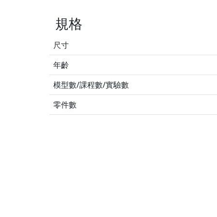
規格
尺寸
年齡
模型數/課程數/實驗數
零件數