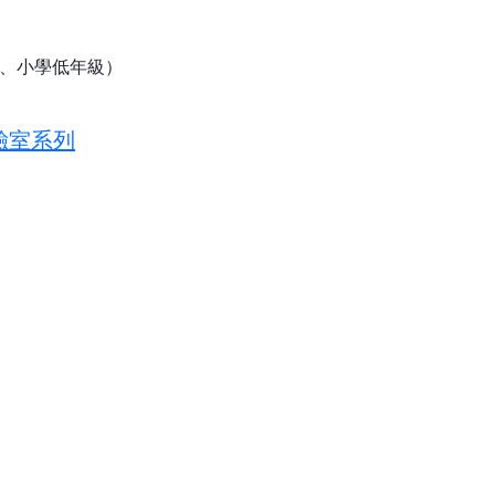
）
班、小學低年級）
驗室系列