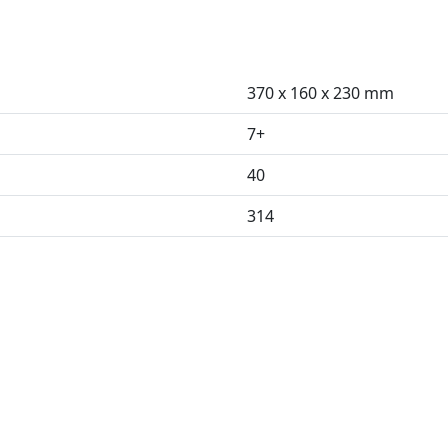
370 x 160 x 230 mm
7+
40
314