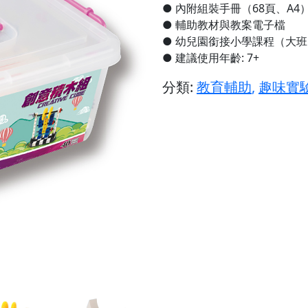
● 內附組裝手冊（68頁、A4
● 輔助教材與教案電子檔
● 幼兒園銜接小學課程（大
● 建議使用年齡: 7+
分類:
教育輔助
,
趣味實