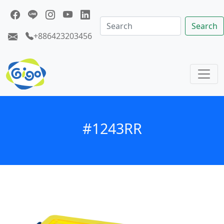
Search
+886423203456
#1243RR