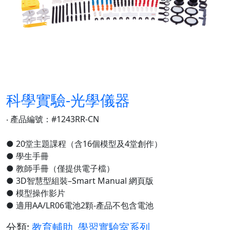
科學實驗-光學儀器
‧ 產品編號：#1243RR-CN
● 20堂主題課程（含16個模型及4堂創作）
● 學生手冊
● 教師手冊（僅提供電子檔）
● 3D智慧型組裝–Smart Manual 網頁版
● 模型操作影片
● 適用AA/LR06電池2顆-產品不包含電池
分類:
教育輔助
,
學習實驗室系列