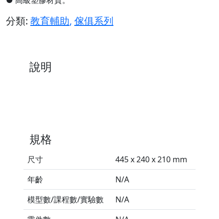
分類:
教育輔助
,
傢俱系列
說明
規格
尺寸
445 x 240 x 210 mm
年齡
N/A
模型數/課程數/實驗數
N/A