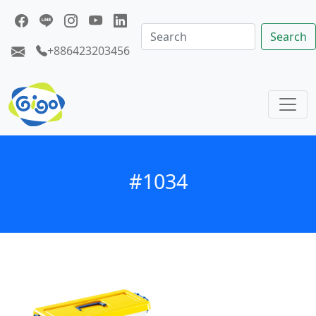
Search
+886423203456
#1034